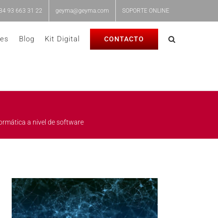
34 93 663 31 22
geyma@geyma.com
SOPORTE ONLINE
nes
Blog
Kit Digital
CONTACTO
ormática a nivel de software