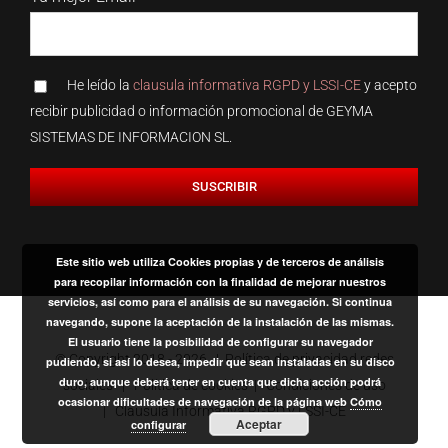
He leído la
clausula informativa RGPD y LSSI-CE
y acepto
recibir publicidad o información promocional de GEYMA
SISTEMAS DE INFORMACION SL.
Este sitio web utiliza Cookies propias y de terceros de análisis
para recopilar información con la finalidad de mejorar nuestros
servicios, así como para el análisis de su navegación. Si continua
navegando, supone la aceptación de la instalación de las mismas.
El usuario tiene la posibilidad de configurar su navegador
© Copyright 2018 -
2026 |
Política de privacidad redes
pudiendo, si así lo desea, impedir que sean instaladas en su disco
duro, aunque deberá tener en cuenta que dicha acción podrá
sociales
|
Política de cookies
|
Condiciones de uso
ocasionar dificultades de navegación de la página web
Cómo
|
Clausula Informativa RGPD y LSSI-CE
Aceptar
configurar